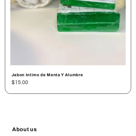
Jabon Intimo de Menta Y Alumbre
Precio
$15.00
habitual
About us