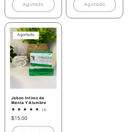
Agotado
Agotado
Agotado
Jabon Intimo de
Menta Y Alumbre
3
(3)
reseñas
Precio
$15.00
totales
habitual