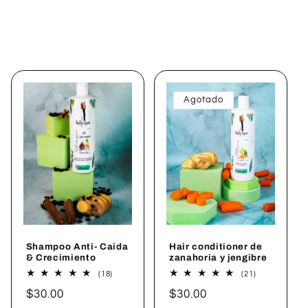
Agotado
Shampoo Anti- Caida
Hair conditioner de
& Crecimiento
zanahoria y jengibre
18
21
(18)
(21)
reseñas
reseñas
Precio
$30.00
Precio
$30.00
totales
totales