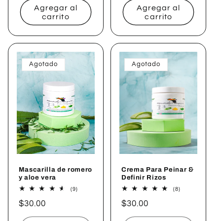
Agregar al
Agregar al
carrito
carrito
Agotado
Agotado
Mascarilla de romero
Crema Para Peinar &
y aloe vera
Definir Rizos
9
8
(9)
(8)
reseñas
reseñas
Precio
$30.00
Precio
$30.00
totales
totales
habitual
habitual