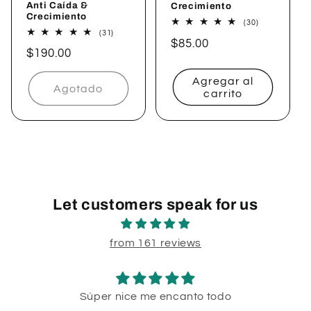
Anti Caída &
Crecimiento
Crecimiento
30
(30)
reseñas
31
(31)
Precio
$85.00
totales
reseñas
Precio
$190.00
totales
habitual
habitual
Agregar al
Agotado
carrito
Let customers speak for us
from 161 reviews
Súper nice me encanto todo