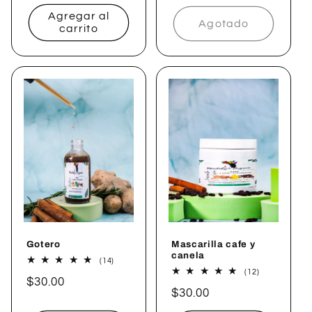
habitual
habitual
Agregar al
Agotado
carrito
Gotero
Mascarilla cafe y
canela
14
(14)
reseñas
12
(12)
Precio
$30.00
totales
reseñas
Precio
$30.00
totales
habitual
habitual