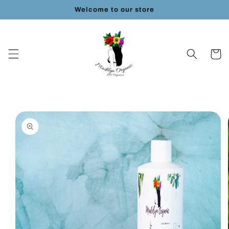
Ir
Welcome to our store
directamente
al contenido
Carrito
Ir
directamente
a la
información
del producto