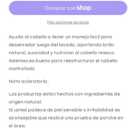
de
de
zanahoria
zanahoria
y
y
jengibre
jengibre
Más opciones de pago
Ayuda al cabello a tener un manejo facil para
desenredar luego del lavado, aportando brillo
natural, suavidad y nutricion al cabello reseco.
Ademas es bueno para reestructurar el cabello
maltratado
Nota aclaratoria:
Los productos están hechos con ingredientes de
origen natural.
Si usted padece de piel sensible o irritabilidad es
aconsejable que realice una prueba de parche en
el área.