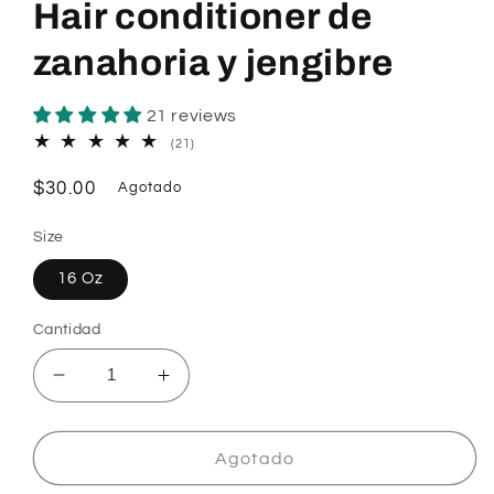
Hair conditioner de
zanahoria y jengibre
21 reviews
21
(21)
reseñas
totales
Precio
$30.00
Agotado
habitual
Size
16 Oz
Cantidad
Reducir
Aumentar
cantidad
cantidad
para
para
Hair
Hair
Agotado
conditioner
conditioner